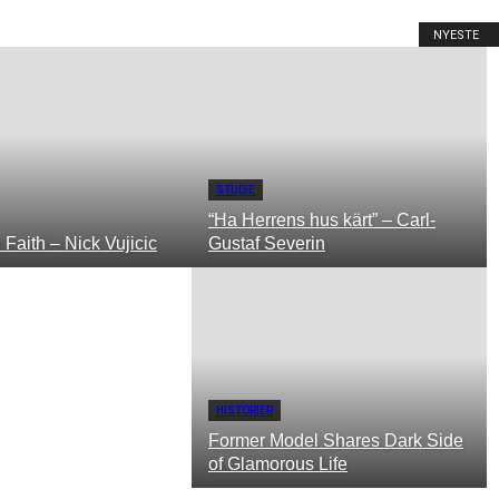
NYESTE
STUDIE
“Ha Herrens hus kärt” – Carl-
 Faith – Nick Vujicic
Gustaf Severin
HISTORIER
Former Model Shares Dark Side
of Glamorous Life