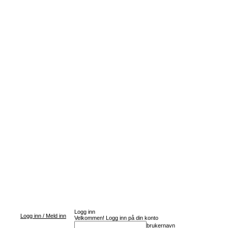
Logg inn
Logg inn / Meld inn
Velkommen! Logg inn på din konto
brukernavn