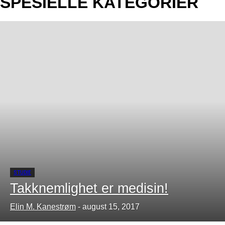
SPESIELLE KATEGORIER
STUDIE
Takknemlighet er medisin!
Elin M. Kanestrøm
-
august 15, 2017