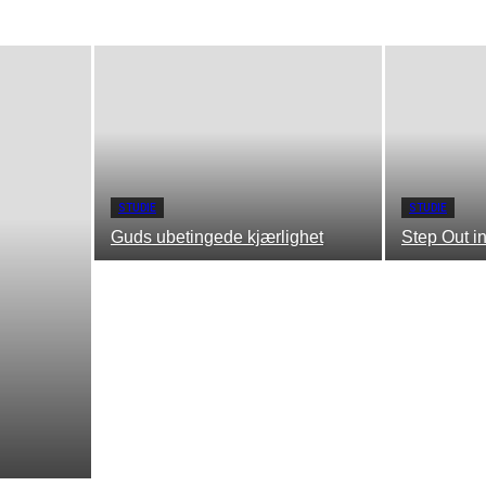
STUDIE
STUDIE
Guds ubetingede kjærlighet
Step Out in