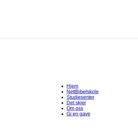
NettBibelskole
Hjem
NettBibelskole
Studiesenter
Det skjer
Om oss
Gi en gave